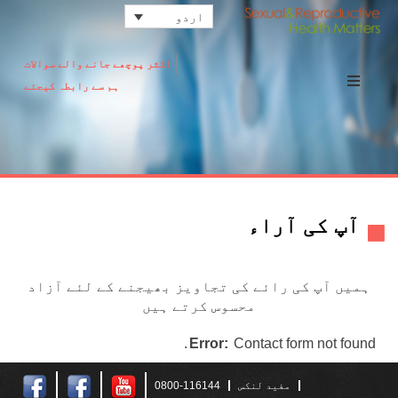
اردو
اکثر پوچھے جانے والے سوالات
ہم سے رابطہ کیجئے
آپ کی آراء
ہمیں آپ کی رائے کی تجاویز بھیجنے کے لئے آزاد
محسوس کرتے ہیں
Error:
Contact form not found.
مفید لنکس
0800-116144