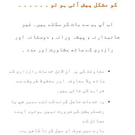
کو مشکل پیش آتی ہو تو ۔ ۔ ۔ ۔ ۔ ۔
اب آپ ہم سے بات کر سکتے ہیں۔ غیر
جانبدارنہ، پیشہ ورانہ، دوستانہ اور
رازدری کے ساتھ مشاورت اور مدد ۔
معاونت کی یہ آن لائن خدمات رازداری کے
ساتھ بِلا معاوضہ اور محفوظ طریقے سے
فراہم کی جاتی ہیں۔
یہ خدمات حاصل کرنے کے لئے ممبر شپ یا
رجسٹریشن کی ضرورت نہیں ہوتی، اپنے
مسائل کے
بارے میں صِرف ای میل کرنا کافی ہے۔