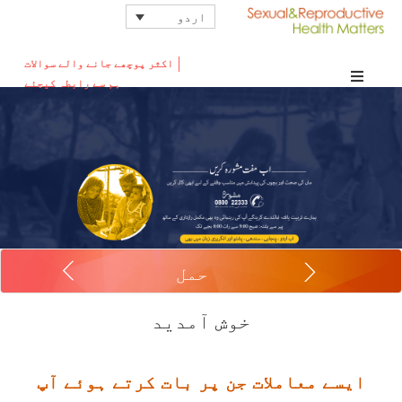
اردو
اکثر پوچھے جانے والے سوالات
ہم سے رابطہ کیجئے
حمل
خوش آمدید
ایسے معاملات جن پر بات کرتے ہوئے آپ