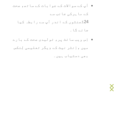
آپ کے سوالات کے جوابات کے ساتھ، صحت
کے ماہرکی جانب سے
24گھنٹوں کے اندر آپ سے رابطہ کیا
جائے گا۔
اِس ویب سائٹ پر، تولیدی صحت کے بارے
میں ،اِنٹر نیٹ کے دِیگر تعلیمی لِنکس
بھی دستیاب ہیں۔