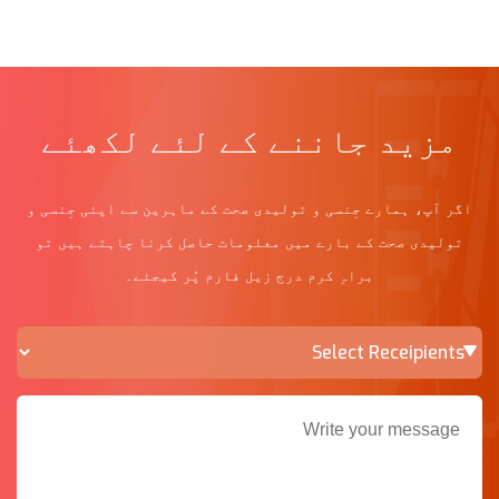
مزید جاننے کے لئے لکھئے
اگر آپ، ہمارے جِنسی و تولیدی صحت کے ماہرین سے اپنی جِنسی و
تولیدی صحت کے بارے میں معلومات حاصل کرنا چاہتے ہیں تو
براہِ کرم درج زیل فارم پُر کیجئے۔