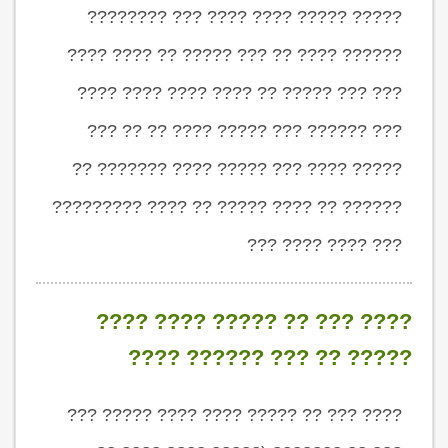
????? ????? ???? ???? ??? ????????
?????? ???? ?? ??? ????? ?? ???? ????
??? ??? ????? ?? ???? ???? ???? ????
??? ?????? ??? ????? ???? ?? ?? ???
????? ???? ??? ????? ???? ??????? ??
?????? ?? ???? ????? ?? ???? ?????????
??? ???? ???? ???
???? ??? ?? ????? ???? ????
????? ?? ??? ?????? ????
???? ??? ?? ????? ???? ???? ????? ???