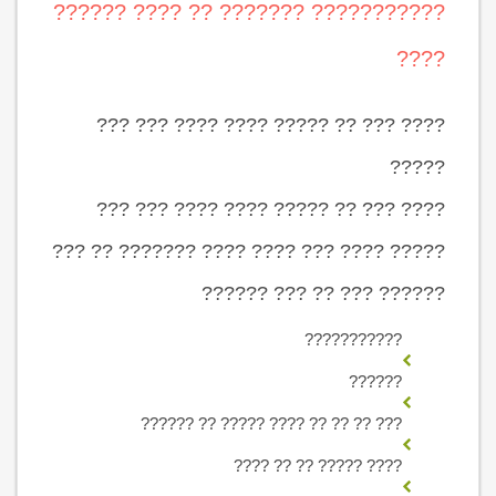
??????????? ??????? ?? ???? ??????
????
???? ??? ?? ????? ???? ???? ??? ???
?????
???? ??? ?? ????? ???? ???? ??? ???
????? ???? ??? ???? ???? ??????? ?? ???
?????? ??? ?? ??? ??????
???????????
??????
??? ?? ?? ?? ???? ????? ?? ??????
???? ????? ?? ?? ????