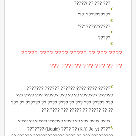
??? ??? ?? /?????
?????????? ‘??’
?????????? ‘??’
?????
???? ??? ?? ????? ???? ???? ?????
?? ?? ??? ??? ?????? ???
????? ???? ???? ?????? ?????? ???????
?????? ??????? ?? ?? ??? ?????? ??? ???? ???
??? ????? ??? ??? ?? ???? ???? ?? ?????? ?? ???
?? ?? ????? ?? ????? ??? ???? ???
???? ???? ??? ?? ???? ?????? ????? ?? ????
???? (K.Y. Jelly) ?? ???? (Liquid) ???????