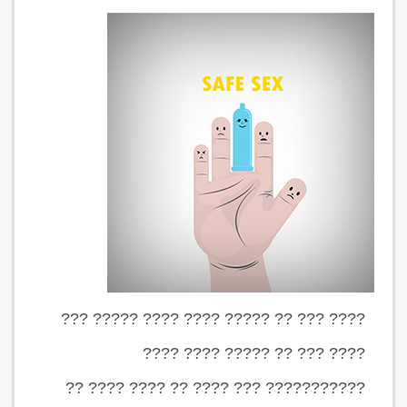
???? ??? ?? ????? ???? ???? ????? ???
???? ??? ?? ????? ???? ????
??????????? ??? ???? ?? ???? ???? ??