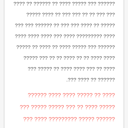
?????? ??? ????? ???? ?? ?????? ?? ????
??? ??? ?? ?? ??? ??? ?? ???? ?????
????? ?? ???? ??? ??? ?? ?????? ??? ???
???? ????????? ???? ??? ???? ???? ????
?????? ??? ????? ???? ?? ???? ?? ?????
???? ???? ?? ?? ???? ?? ?? ??? ?????
???? ?? ??? ???? ???? ?? ????? ???
?????? ?? ???? ???.
???? ?? ????? ???? ???? ??????
????? ???? ?? ??? ????? ????? ???
?????? ????? ????????? ???? ???