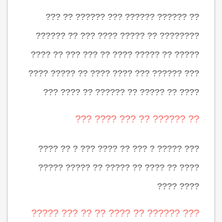
?? ?????? ?????? ??? ?????? ?? ???
???????? ?? ????? ???? ??? ?? ??????
????? ?? ????? ???? ?? ??? ??? ?? ????
??? ?????? ??? ???? ???? ?? ????? ????
???? ?? ????? ?? ?????? ?? ???? ???
?? ?????? ?? ??? ???? ???
??? ????? ? ??? ?? ???? ??? ? ?? ????
???? ?? ???? ?? ????? ?? ????? ?????
???? ????
??? ?????? ?? ???? ?? ?? ??? ?????