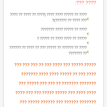
???? ???:
???? ?? ????? ???? ???? (???? ?? ???? ?? ????
??? ???? ?? ??????)?
???? ?? ????? ???? ???????
????? ?? ???? ???? ?? ????? ?
???? ?? ?????? ?? ????? ??? ?? ???? ?? ??????
?? ???????
????? ????? ??? ???? ??? ?? ??? ??? ???
???? ??? ?? ????? ???? ???? ???????
??????? ??????? ?? ??? ??? ????? ???
???? ???? ??? ????? ????? ??? ??? ????
??????? ?????? ??? ?????? ????? ???