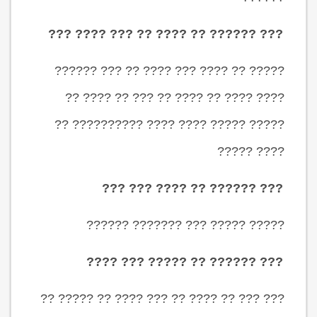
??? ?????? ?? ???? ?? ??? ???? ???
????? ?? ???? ??? ???? ?? ??? ??????
???? ???? ?? ???? ?? ??? ?? ???? ??
????? ????? ???? ???? ?????????? ??
???? ?????
??? ?????? ?? ???? ??? ???
????? ????? ??? ??????? ??????
??? ?????? ?? ????? ??? ????
??? ??? ?? ???? ?? ??? ???? ?? ????? ??