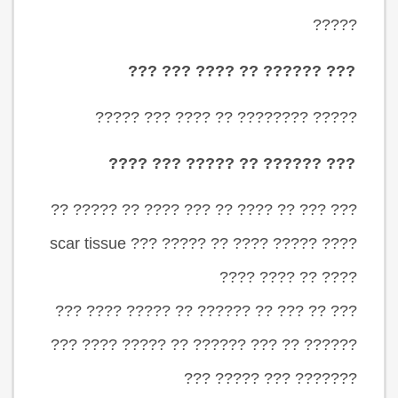
?????
??? ?????? ?? ???? ??? ???
????? ???????? ?? ???? ??? ?????
??? ?????? ?? ????? ??? ????
??? ??? ?? ???? ?? ??? ???? ?? ????? ??
???? ????? ???? ?? ????? ??? scar tissue
???? ?? ???? ????
??? ?? ??? ?? ?????? ?? ????? ???? ???
?????? ?? ??? ?????? ?? ????? ???? ???
??????? ??? ????? ???