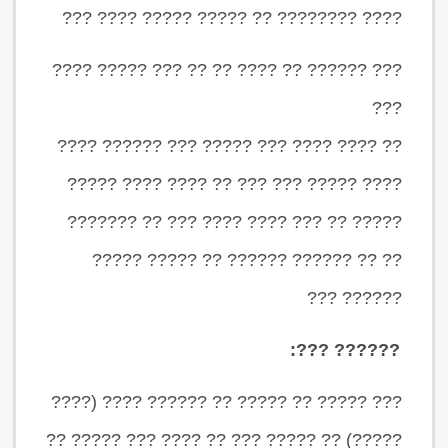
???? ???????? ?? ????? ????? ???? ???
??? ?????? ?? ???? ?? ?? ??? ????? ????
???
?? ???? ???? ??? ????? ??? ?????? ????
???? ????? ??? ??? ?? ???? ???? ?????
????? ?? ??? ???? ???? ??? ?? ???????
?? ?? ?????? ?????? ?? ????? ?????
?????? ???
?????? ???:
??? ????? ?? ????? ?? ?????? ???? (????
?????) ?? ????? ??? ?? ???? ??? ????? ??