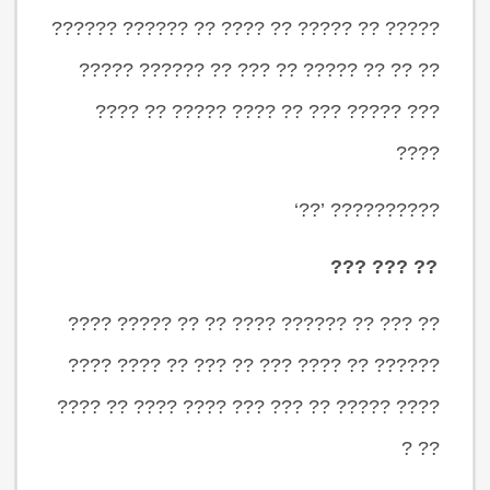
????? ?? ????? ?? ???? ?? ?????? ??????
?? ?? ?? ????? ?? ??? ?? ?????? ?????
??? ????? ??? ?? ???? ????? ?? ????
????
?????????? ’??‘
?? ??? ???
?? ??? ?? ?????? ???? ?? ?? ????? ????
?????? ?? ???? ??? ?? ??? ?? ???? ????
???? ????? ?? ??? ??? ???? ???? ?? ????
?? ?