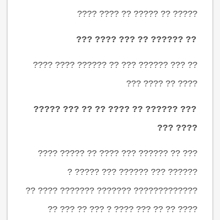
????? ?? ????? ?? ???? ????
?? ?????? ?? ??? ???? ???
?? ??? ?????? ??? ?? ?????? ???? ????
???? ?? ???? ???
??? ?????? ?? ???? ?? ?? ??? ?????
???? ???
??? ?? ?????? ??? ???? ?? ????? ????
?????? ??? ?????? ??? ????? ?
????????????? ??????? ??????? ???? ??
???? ?? ?? ??? ???? ? ??? ?? ??? ??