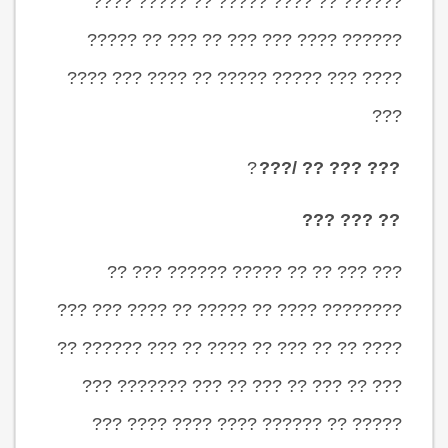
?????? ?? ???? ????? ?? ????? ????
?????? ???? ??? ??? ?? ??? ?? ?????
???? ??? ????? ????? ?? ???? ??? ????
???
?
??? ??? ?? /???
?? ??? ???
??? ??? ?? ?? ????? ?????? ??? ??
???????? ???? ?? ????? ?? ???? ??? ???
???? ?? ?? ??? ?? ???? ?? ??? ?????? ??
??? ?? ??? ?? ??? ?? ??? ??????? ???
????? ?? ?????? ???? ???? ???? ???