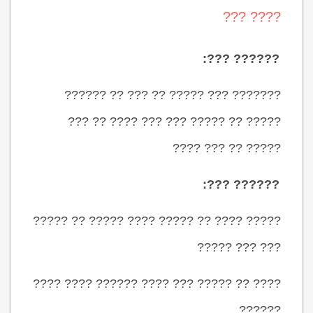
???? ???
?????? ???:
??????? ??? ????? ?? ??? ?? ??????
????? ?? ????? ??? ??? ???? ?? ???
????? ?? ??? ????
?????? ???:
????? ???? ?? ????? ???? ????? ?? ?????
??? ??? ?????
???? ?? ????? ??? ???? ?????? ???? ????
??????