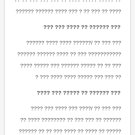
?? ????? ????? ???? ?? ??? ??? ??? ?? ??
???? ?? ??? ?? ? ??? ???? ?????? ??????
??? ?????? ?? ???? ??? ???
??? ??? ?? /?????? ???? ???? ??????
??????????? ??? ?? ???? ?????? ??????
??? ?? ?? ????? ?????? ??? ????? ????
?? ??? ??? ????? ???? ???? ??? ?
??? ?????? ?? ????? ??? ????
??? ??? ?? /???? ??? ???? ??? ????
?????? ?? ??? ??? ?? ???????? ???? ??
????? ?? ???? ?? ???? ??? ?? ?? ??????