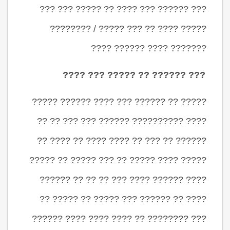
??? ?????? ??? ???? ?? ????? ??? ???
????? ???? ?? ??? ????? / ????????
??????? ???? ?????? ????
??? ?????? ?? ????? ??? ????
????? ?? ?????? ??? ???? ?????? ?????
???? ?????????? ?????? ??? ??? ?? ??
?????? ?? ??? ?? ???? ???? ?? ???? ??
????? ???? ????? ?? ??? ????? ?? ?????
???? ?????? ???? ??? ?? ?? ?? ??????
???? ?? ?????? ??? ????? ?? ????? ??
??? ???????? ?? ???? ???? ???? ??????