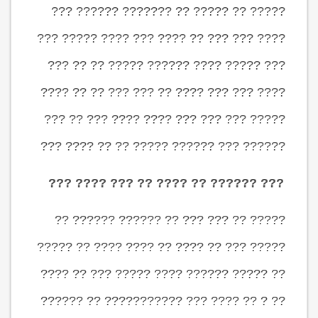
????? ?? ????? ?? ??????? ?????? ???
???? ??? ??? ?? ???? ??? ???? ????? ???
??? ????? ???? ?????? ????? ?? ?? ???
???? ??? ??? ???? ?? ??? ??? ?? ?? ????
????? ??? ??? ??? ???? ???? ??? ?? ???
?????? ??? ?????? ????? ?? ?? ???? ???
??? ?????? ?? ???? ?? ??? ???? ???
????? ?? ??? ??? ?? ?????? ?????? ??
????? ??? ?? ???? ?? ???? ???? ?? ?????
?? ????? ?????? ???? ????? ??? ?? ????
?? ? ?? ???? ??? ??????????? ?? ??????