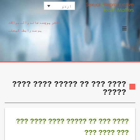
اردو
اکثر پوچھے جانے والے سوالات
ہم سے رابطہ کیجئے
???? ??? ?? ????? ???? ????
?????
???? ??? ?? ????? ???? ???? ???
??? ???? ???