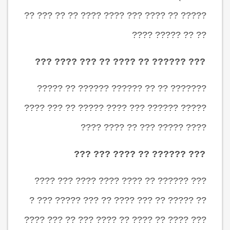
????? ?? ???? ??? ???? ???? ?? ?? ??? ??
?? ?? ????? ????
??? ?????? ?? ???? ?? ??? ???? ???
??????? ?? ?? ?????? ?????? ?? ?????
????? ?????? ??? ???? ????? ?? ??? ????
???? ????? ??? ?? ???? ????
??? ?????? ?? ???? ??? ???
??? ?????? ?? ???? ???? ???? ??? ????
?? ????? ?? ??? ???? ?? ??? ????? ??? ?
??? ???? ?? ???? ?? ???? ??? ?? ??? ????