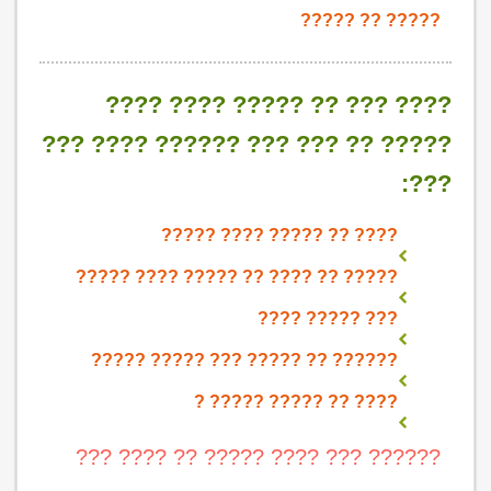
????? ?? ?????
???? ??? ?? ????? ???? ????
????? ?? ??? ??? ?????? ???? ???
???:
???? ?? ????? ???? ?????
????? ?? ???? ?? ????? ???? ?????
??? ????? ????
?????? ?? ????? ??? ????? ?????
???? ?? ????? ????? ?
?????? ??? ???? ????? ?? ???? ???