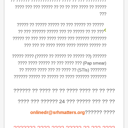
????????? ??? ?? ???? ????????????? ?????? ??
????? ?? ???? ??? ?? ?? ?? ????? ??? ??? ????
???
????? ?? ????? ??? ?? ????? ????? ?? ?????
??? ?? ?? ????? ?? ??? ????? ?????? ??? ??
??????? ?????? ??? ???? ???? ??? ??? ?? ?????
?? ????? ????? ???? ???? ???? ?? ??? ???
?????? (?? ????? ?? ????? ?? ?????) ???? ?????
(Pap smear) ??? ???? ??? ?? ????? ???? ????
??????? (STIs) ?? ???? ?? ??? ???? ????? ??
??????? ?????? ???? ?? ????? ?? ????? ??????
??? ?? ?? ???? ???? ?? ?? ???? ?? ??????
?? ?? ??? ????? ??? 24 ?????? ??? ????
???? ??????
onlinedr@srhmatters.org