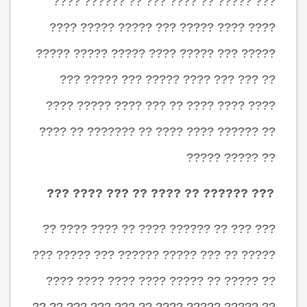
??? ????? ?? ???? ??? ?? ?????? ????
???? ???? ????? ??? ????? ????? ????
????? ??? ????? ???? ????? ????? ?????
?? ??? ??? ???? ????? ??? ????? ???
???? ???? ???? ?? ??? ???? ????? ????
?? ?????? ???? ???? ?? ??????? ?? ????
?? ????? ?????
??? ?????? ?? ???? ?? ??? ???? ???
??? ??? ?? ?????? ???? ?? ???? ???? ??
????? ?? ??? ????? ?????? ??? ????? ???
?? ????? ?? ????? ???? ???? ???? ????