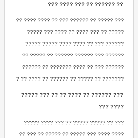
?? ?????? ?? ??? ???? ???
??? ????? ?? ?????? ??? ?? ???? ???? ??
????? ?? ??? ???? ?? ???? ??? ?????
?????? ??? ?? ???? ???? ????? ?????
?????? ??? ?????? ?????? ?? ????? ??
?????? ??? ?? ???? ??????? ?? ??????
??????? ?? ????? ?? ?????? ?? ???? ?? ?
??? ?????? ?? ???? ?? ?? ??? ?????
???? ???
??? ?? ????? ????? ?? ??? ???? ?????
???? ???? ??? ????? ?? ????? ?? ??? ??