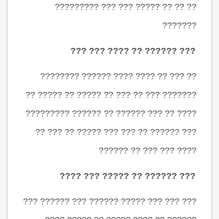
?? ?? ?? ????? ??? ??? ?????????
???????
??? ?????? ?? ???? ??? ???
?? ??? ?? ???? ???? ?????? ????????
??????? ??? ?? ??? ?? ????? ?? ????? ??
???? ?? ??? ?????? ?? ?????? ?????????
??? ?????? ?? ??? ??? ????? ?? ??? ??
???? ??? ??? ?? ??????
??? ?????? ?? ????? ??? ????
??? ??? ??? ????? ?????? ??? ?????? ???