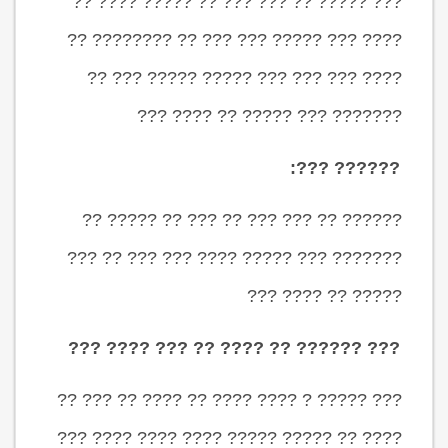
??? ????? ?? ??? ??? ?? ????? ???? ??
???? ??? ????? ??? ??? ?? ???????? ??
???? ??? ??? ??? ????? ????? ??? ??
??????? ??? ????? ?? ???? ???
?????? ???:
?????? ?? ??? ??? ?? ??? ?? ????? ??
??????? ??? ????? ???? ??? ??? ?? ???
????? ?? ???? ???
??? ?????? ?? ???? ?? ??? ???? ???
??? ????? ? ???? ???? ?? ???? ?? ??? ??
???? ?? ????? ????? ???? ???? ???? ???