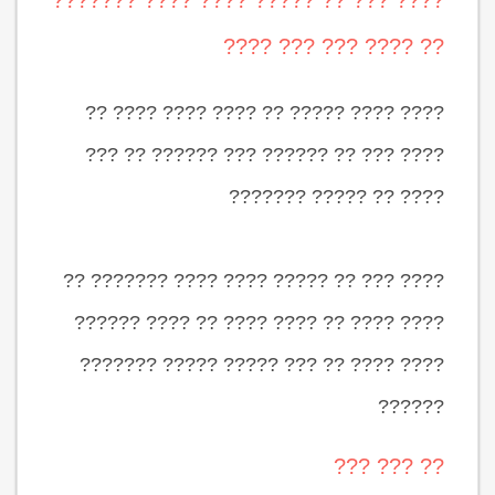
???? ??? ?? ????? ???? ???? ???????
?? ???? ??? ??? ????
???? ???? ????? ?? ???? ???? ???? ??
???? ??? ?? ?????? ??? ?????? ?? ???
???? ?? ????? ???????
???? ??? ?? ????? ???? ???? ??????? ??
???? ???? ?? ???? ???? ?? ???? ??????
???? ???? ?? ??? ????? ????? ???????
??????
?? ??? ???