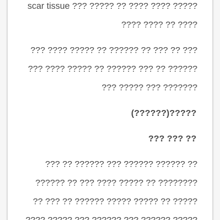
????? ???? ???? ?? ????? ??? scar tissue
???? ?? ???? ????
??? ?? ??? ?? ?????? ?? ????? ???? ???
?????? ?? ??? ?????? ?? ????? ???? ???
??????? ??? ????? ???
?????(??????)
?? ??? ???
?? ?????? ?????? ??? ?????? ?? ???
???????? ?? ????? ???? ??? ?? ??????
????? ?? ????? ????? ?????? ?? ??? ??