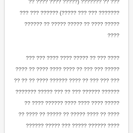
??? ?? ??????? (????? ???? ???? ??
??????? ??? ??? ?????) ?????? ??? ???
????? ???? ?? ????? ????? ?? ??????
????
???? ??? ?? ????? ???? ???? ??? ???
????? ??? ??? ?? ???? ???? ???? ?? ????
??? ??? ??? ?? ???? ?????? ???? ?? ?? ??
?????? ?????? ??? ?? ??? ????? ???????
????? ???? ???? ???? ?????? ???? ??
???? ?? ???? ????? ?? ????? ?? ???? ??
???? ?????? ????? ??? ????? ??????