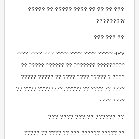
??? ?? ?? ?? ???? ????? ?? ?????
/????????
?? ??? ???
HPV????? ???? ???? ???? ? ?? ???? ????
????????? ??????? ?? ?????? ????? ??
???? ? ????? ???? ???? ?? ????? ?????
???? ?? ???? ?? ?????/ ???????? ???? ??
???? ????
?? ?????? ?? ??? ???? ???
?? ????? ?????? ??? ?? ???? ?? ?????