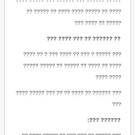
????? ?????? ??? ?????? ??? ????? ????
???? ?? ????? ???? ???? ?? ????? ??
????? ?? ???? ???
?? ?????? ?? ??? ???? ???
??? ????? ? ??? ?? ???? ??? ? ?? ????
???? ?? ???? ?? ????? ?? ????? ?????
???? ????
??? ?????? ?? ???? ?? ?? ??? ????? ????
???
?????? ???: