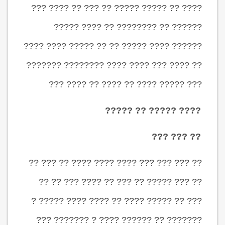
???? ?? ????? ????? ?? ??? ?? ???? ???
?????? ?? ???????? ?? ???? ?????
?????? ???? ????? ?? ?? ????? ???? ????
?? ???? ??? ???? ???? ???????? ???????
??? ????? ???? ?? ???? ?? ???? ???
???? ????? ?? ?????
?? ??? ???
?? ??? ??? ??? ???? ???? ???? ?? ??? ??
?? ??? ????? ?? ??? ?? ???? ??? ?? ??
??? ?? ????? ???? ?? ???? ???? ????? ?
??????? ?? ?????? ???? ? ??????? ???