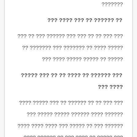
???????
?? ?????? ?? ??? ???? ???
??? ??? ?? ?? ??? ??? ?????? ??? ?? ???
????? ???? ?? ??????? ??? ??????? ??
????? ?? ????? ????? ???? ???
??? ?????? ?? ???? ?? ?? ??? ?????
???? ???
??? ??? ?? ?? ?????? ?? ??? ????? ????
?????? ???? ?????? ????? ????? ???
?????? ??? ?? ????? ??? ???? ???? ????