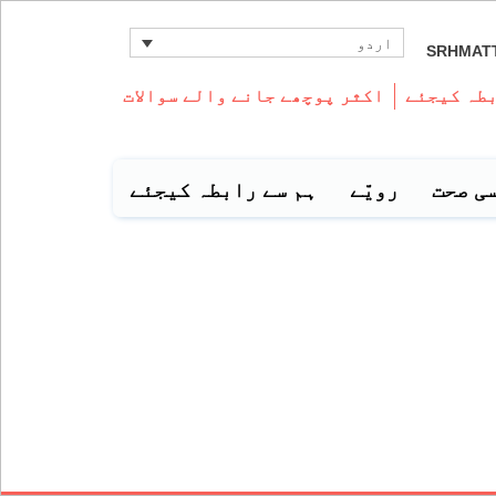
اردو
SRHMAT
بطہ کیجئے
اکثر پوچھے جانے والے سوالات
ی صحت
رویّے
ہم سے رابطہ کیجئے