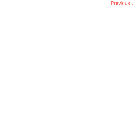
Previous
←
HT © 2022, SRH MATTERS, ALL RIGHTS RESERVED