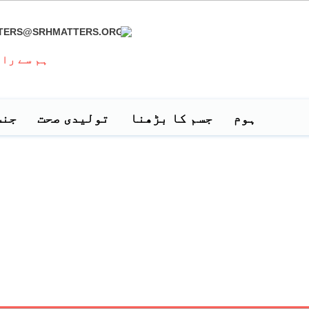
TERS@SRHMATTERS.ORG
ہم سے را
ہوم
جسم کا بڑھنا
تولیدی صحت
جنس