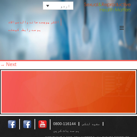
اردو
اکثر پوچھے جانے والے سوالات
ہم سے رابطہ کیجئے
→
Next
مفید لنکس
0800-116144
ہم سے بات کریں